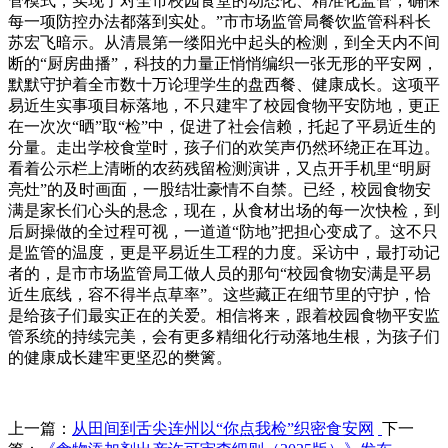
管模式，实现了对全市校园食堂的动态化、精准化监管，确保
每一项防控办法都落到实处。”市市场监管局餐饮监管科科长
苏宏飞暗示。从清晨第一缕阳光中起头的检测，到全天内不间
断的“厨房曲播”，科技的力量正悄悄编织一张无形的平安网，
默默守护着全市数十万论理学生的盘西餐、健康成长。这项平
易近生实事项目标落地，不只建牢了校园食物平安防地，更正
在一次次“晒”取“检”中，促进了社会信赖，托起了平易近生的
分量。走出学校食堂时，孩子们的欢笑声仍然环绕正在耳边。
看着公示栏上清晰的农药残留检测演讲，又点开手机里“明厨
亮灶”的及时画面，一股结壮豪情不自禁。已经，校园食物安
满是家长们心头的悬念，现在，从食材出场的每一次快检，到
后厨操做的全过程可视，一道道“防地”把担心变成了。这不只
是监管的温度，更是平易近生工程的力度。采访中，最打动记
者的，是市市场监管局工做人员的那句“校园食物安满是平易
近生底线，容不得半点草率”。这些藏正在细节里的守护，恰
是给孩子们最实正在的关爱。相信将来，跟着校园食物平安监
管系统的持续完美，会有更多精细化行动落地生根，为孩子们
的健康成长建牢更坚忍的樊篱。
上一篇：
从田间到舌尖连州以“你点我检”织密食安网
下一