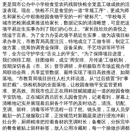
更是我市公办中小学校食堂农药残留快检全笼盖工做成效的活
泼表现。现在，快检不只是食堂的一道“常规工序”，更成为师
生和家长心中权衡校园食物平安的一杆“硬标尺”。“学校每天
城市把检测成果推送给家长，数据记实的清清晰楚，可是把这
项平易近生实事办到了我们的心坎上。”家长段欣欣的喜悦之
情溢于言表。为了全力办妥此项平易近生实事，做为该项目标
承办单元，市教育局高度注沉，特地成立了工做专班，制定工
做方案，统筹协调资金保障、设备采购、手艺培训等环节环
节，全方位守护学生“舌尖上的平安”。“为了保障项目进度，
我们倒排工期、挂图做和，成立‘周安排、月传递’工做机制，
按期深切各县（市、区）督导调研，并积极取市市场监视办理
局联动会商，共享监管数据、最终实现了项目高效推进、如期
落地。”市教育局项目担任人杜大祥说道。从“过后措置”到“事
前拦截”，快检机制的全面落地，让校园食物平安监管更精
准、更高效。而我市也正正在用科技赋能建起一道的校园食物
平安防地。正在城区西吕匠长儿园食堂内，记者看到，屏幕上
清晰地记实并展现着后厨各个环节的及时动态，清洗、切配、
烹调、留样、消毒等环节流程一目了然。镜头里，工做人员穿
戴划一的工做服取口罩，正按规范对新颖蔬菜进行浸泡冲刷；
灶台旁，厨师精准把控着食材的烹调时长；备餐区，分拆完毕
的餐食被贴上留样标签，放入公用冷藏柜，每一个操做步调都