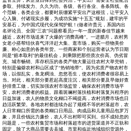
监管立异，从企业自律到社会共治，平安出产需要全社会配合
参取、持续发力、久久为功。各级、各行各业、各条阵线、各
个范畴，各类企业，都要时辰绷紧平安出产这根弦，让平安入
心入脑、付诸现实步履，为成功实施“十五五”规划，建牢的平
安基石，为中国式现代化保驾护航！(做者许贵元，系国内出
名评论员、全国“三农”问题察看员)一年一度的新春佳节越来
越近，农村市场送来了火爆的“消费高峰”。一进腊月，农村男
女老小搭帮结伙喜气洋洋赶大集、逛市场，购买一些物美价
廉、称心如意的各类年货。一些商家和个别运营者认为节日期
间是“赔本取利”的最佳机会，则乘隙把那些质次价高、伪劣冒
充、城市畅销、库存积压的各类产物大量运往农村大举兜销，
特别是偏僻农村和山区成了“热销地带”。因为劣质产物农村市
场，以假乱实，鱼龙稠浊、忽悠苍生，使农村消费者很容易上
当。对此，相关部分要惹起高度注沉，相关部分要及早做好查
抄排查工做，切实加强农村市场监管，确保农村消费市场平
安，农村消费者的权益。跟着斑斓村落扶植和村落复兴程序的
日益加速，农人的物质文化糊口不竭提高，农村消费市场也日
趋活跃繁荣。各地农村都连续办起了规模不等的村落超市，农
人日常糊口所需的各类糊口日用品、肉成品和儿童用品包罗万
象，并且价钱比力廉价，农人不出村即可买到。但不成轻忽的
问题是，一些农村集贸市场和村落超市的进货渠道并不正轨和
固定，除了大商品需要去县城、市里和临近地域组织货源外，