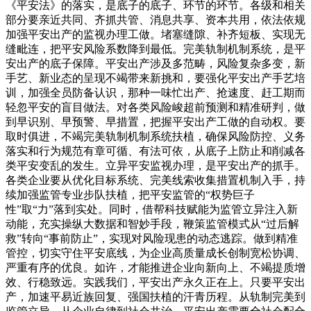
《平安法》的落实，是底子的底子、环节的环节。各级和相关
部分要亲近共同、齐抓共管、消息共享、资本共用，依法依规
加强平安出产的监视办理工做。堵塞缝隙、补齐短板、实现无
缝毗连，把平安风险系数降到最低。完美轨制机制系统，是平
安出产的底子保障。平安出产涉及多范畴，风险复杂多变，新
手艺、新业态的呈现不竭带来新挑和，要强化平安出产手艺培
训，加强全员防备认识，那种一味忙出产、抢速度、赶工期而
轻忽平安的盲目做法。对各类风险峻超前预测和精准研判，做
到早识别、早预警、早措置，把握平安出产工做的自动权。要
取时俱进，不竭完美轨制机制系统扶植，确保风险防控、义务
落实和行为规范有章可循、有法可依，从底子上防止和削减各
类平安变乱的发生。立异平安监视办理，是平安出产的抓手。
各类企业要从优化目标系统、完美线索收集措置机制入手，持
续加强监管专业步队扶植，把平安监管的“权势巨子
性”取“力”落到实处。同时，借帮科技赋能为监管立异注入新
动能，充实操纵大数据和智妙手段，鞭策监管模式从“过后解
救”转向“事前防止”，实现对风险现患的动态逃踪。做到精准
管控，切实守住平安底线，为企业高质量成长创制宽松协调、
严重有序的优良。如许，才能推进企业向新向上、不竭提质增
效、行稳致远。实践我们，平安出产永久正在上。只要平安出
产，加速平易近族回复、强国扶植的汗青历程。从轨制完美到