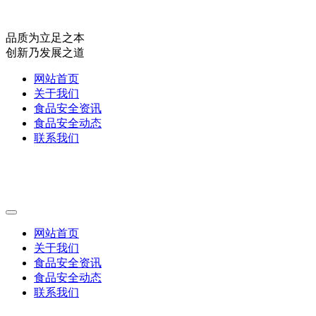
品质为立足之本
创新乃发展之道
网站首页
关于我们
食品安全资讯
食品安全动态
联系我们
网站首页
关于我们
食品安全资讯
食品安全动态
联系我们