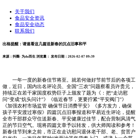
关于我们
食品安全资讯
食品安全动态
联系我们
出格提醒：请速看这几篇送新春的沉点旧事和平
来源：抖圈- 为du而生
浏览量：
发布日期：2026-02-07 09:39
一年一度的新春佳节将至。就若何做好节前节后的各项工
做，近日，国内出名评论员、全国“三农”问题察看员许贵元，
持续正在若干家国度权势巨子上颁发了题为《：把“走访慰
问“变成“炕头问计”》《临近春节，更要拧紧“平安阀门”》
《加强农村市场监管 确保节日消费平安》《多方发力，确保
孩子平安渡过寒假》四篇沉点旧事报道和平易近生评论，提醒
全市干部群众守住送新春、平安健康过佳节，配合营制风清气
正的节日空气。现将四篇文章予以转发，供大师阅读和参考！
新春佳节到来之前，市正在走访慰问退休老干部、老、贫苦户