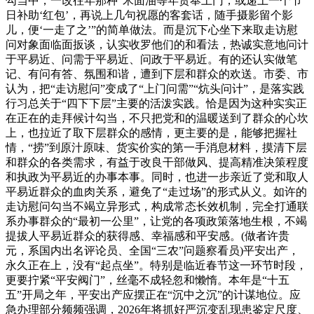
勾当中，一改往年那种“米面油等年货奉上门，或递上一个节
日补助‘红包’，再说上几句祝愿的客套话，随手摄影留个影
儿，便‘一走了之’”的简单做法。而是沉下心坐下来取走访慰
问对象面临面扳谈，认实收罗他们的和看法，热诚实意地问计
于平易近、问需于平易近、问政于平易近。有的还认实做笔
记、有问有答、氛围和谐，遭到下层和群众的欢送。市委、市
认为，把“走访慰问”变成了“上门问需”“炕头问计”，是落实践
行习总关于“四下下层”主要的活泼实践。恰是因为这种实实正
在正在的走拜候计勾当，不只把党和的温暖送到了群众的心坎
上，也拉近了取下层群众的感情，更主要的是，能够把握社
情，“捞”到原汁原味、货实价实的第一手消息材料，摸清下层
和群众的各类需求，有益于改良干部做风、提高精准决策程度
和执政为平易近的办事本事。同时，也进一步亲近了党和取人
平易近群众的血肉关系，避免了“走过场”的形式从义。如许的
走访慰问勾当不竭立异形式，构成常态长效机制，完全打通联
系办事群众的“最初一公里”，让党的各项政策落地生根，不竭
提拔人平易近群众的获得感、幸福感和平安感。(做者许贵
元，系国内出名评论员、全国“三农”问题察看员)平安出产，
永久正在上，没有“起点坐”。特别是临近春节这一环节时段，
更要拧紧“平安阀门”，丝毫不成轻忽和懒惰。本年是“十五
五”开局之年，平安出产应摆正在“沉中之沉”的计谋地位。应
急办理部分频频强调，2026年将抓好严沉变乱现患鉴定尺度、