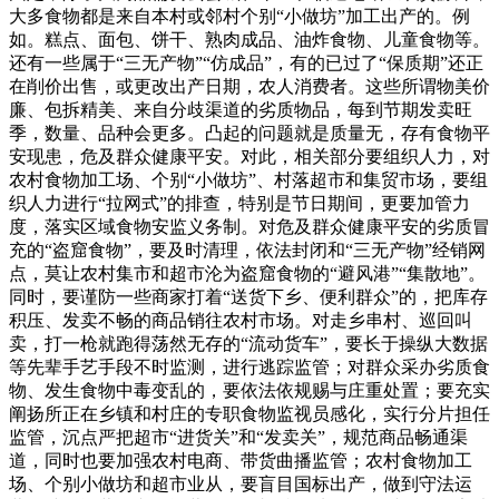
大多食物都是来自本村或邻村个别“小做坊”加工出产的。例
如。糕点、面包、饼干、熟肉成品、油炸食物、儿童食物等。
还有一些属于“三无产物”“仿成品”，有的已过了“保质期”还正
在削价出售，或更改出产日期，农人消费者。这些所谓物美价
廉、包拆精美、来自分歧渠道的劣质物品，每到节期发卖旺
季，数量、品种会更多。凸起的问题就是质量无，存有食物平
安现患，危及群众健康平安。对此，相关部分要组织人力，对
农村食物加工场、个别“小做坊”、村落超市和集贸市场，要组
织人力进行“拉网式”的排查，特别是节日期间，更要加管力
度，落实区域食物安监义务制。对危及群众健康平安的劣质冒
充的“盗窟食物”，要及时清理，依法封闭和“三无产物”经销网
点，莫让农村集市和超市沦为盗窟食物的“避风港”“集散地”。
同时，要谨防一些商家打着“送货下乡、便利群众”的，把库存
积压、发卖不畅的商品销往农村市场。对走乡串村、巡回叫
卖，打一枪就跑得荡然无存的“流动货车”，要长于操纵大数据
等先辈手艺手段不时监测，进行逃踪监管；对群众采办劣质食
物、发生食物中毒变乱的，要依法依规赐与庄重处置；要充实
阐扬所正在乡镇和村庄的专职食物监视员感化，实行分片担任
监管，沉点严把超市“进货关”和“发卖关”，规范商品畅通渠
道，同时也要加强农村电商、带货曲播监管；农村食物加工
场、个别小做坊和超市业从，要盲目国标出产，做到守法运