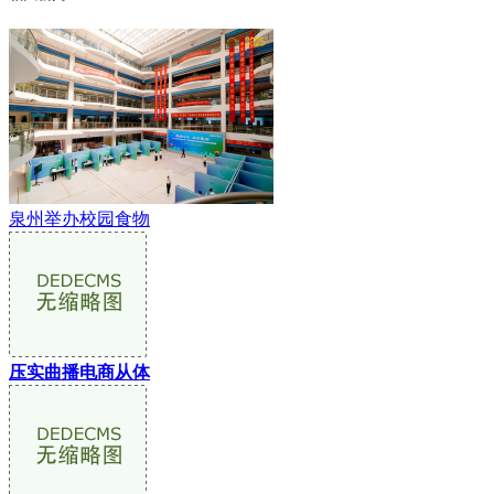
泉州举办校园食物
压实曲播电商从体