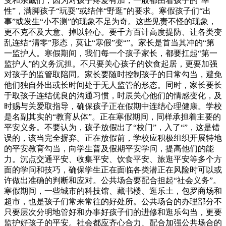
叟和亲戚们，因为对孩子疼爱有加，一般都由着孩子的“率
性”，满脚孩子“玩耍”或结伴“野逛”的要求。寒假孩子们“出
事”或发生“小不测”的现象不足为奇。这些见责不怪的现象，
更不克不及大意、掉以轻心。要千方百计高度提防、让各类变
乱连结“清零”形态，莫让“寒假”变“”。家长是首当其冲的“第
一监护人。寒假期间，我们每一个孩子家长，都要扛起“第一
监护人”的义务沉担。不只要关心孩子的饮食起居，更要加强
对孩子的监管取陪同。家长要随时控制孩子的日常勾当，避免
他们独自外出或长时间处于无人监管的形态。同时，家长要长
于取孩子连结优良的沟通习惯，时辰关心他们的情感变化，及
时赐与关爱取指导，确保孩子正在假期中连结心理健康。学校
是名副其实的“教育从体”。正在寒假期间，同样承担着主要的
平安义务。不要认为，孩子放假出了“校门”，入了“”，这是错
误的，该当完全摒弃。正在放假前，学校应积极组织开展特地
的平安教育勾当，向学生普及假期平安学问，提高他们的能
力。沉点交通平安、收集平安、饮食平安、旅逛平安等多个方
面的学问和技巧，确保学生正在面临各类潜正在风险时可以或
许做出准确的判断和应对。公共场合要配合担起“社会义务”。
寒假期间，一些城市的科技馆、藏书楼、逛乐土，包罗商场和
超市，也是孩子们常来常往的好处所。公共场合的办理部分不
只要层次分明地管好和办事好孩子们的进修和逛乐勾当，更要
监护好孩子的平安。社会都应齐心合力、配合加强公共场合的