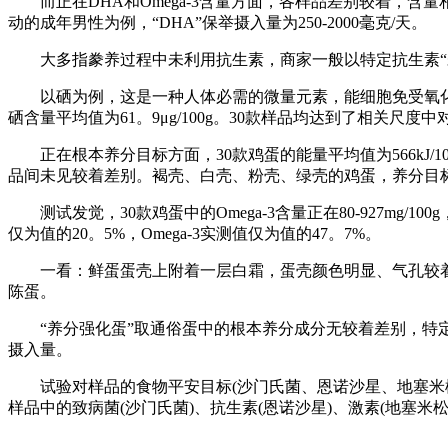
而正在DHA和Omega-3含量方面，各样品差别较着，含
动的成年男性为例，“DHA”保举摄入量为250-2000毫克/天。
大多指豢养过程中未利用抗生素，商家一般以特定抗生素“未检
以硒为例，这是一种人体必需的微量元素，能细胞免受氧化毁伤，降低
硒含量平均值为61。9μg/100g。30款样品均达到了相关尺度中对于“
正在根本养分目标方面，30款鸡蛋的能量平均值为566kJ/100
品间未见较着差别。褐壳、白壳、粉壳、绿壳的鸡蛋，养分目
测试发觉，30款鸡蛋中的Omega-3含量正在80-927mg/1
仅为值的20。5%，Omega-3实测值仅为值的47。7%。
一看：鲜蛋蛋壳上附着一层白霜，蛋壳颜色明显、气孔较着
陈蛋。
“养分强化蛋”取通俗蛋中的根本养分成分无较着差别，特定
摄入量。
试验对样品的食物平安目标(沙门氏菌、恩诺沙星、地塞米松)、
样品中的致病菌(沙门氏菌)、抗生素(恩诺沙星)、激素(地塞米