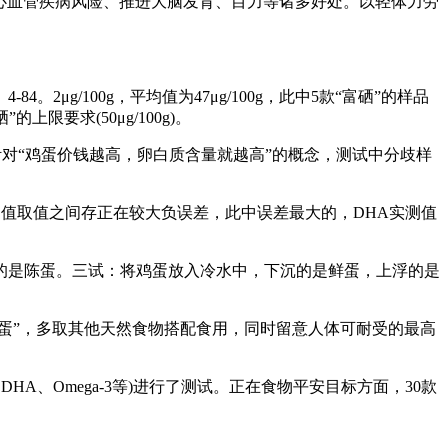
及心血管疾病风险、推进大脑发育、目力等诸多好处。以轻体力劳
/100g，平均值为47μg/100g，此中5款“富硒”的样品
上限要求(50μg/100g)。
0g。针对“鸡蛋价钱越高，卵白质含量就越高”的概念，测试中分歧样
体样品实测值取值之间存正在较大负误差，此中误差最大的，DHA实测值
是陈蛋。三试：将鸡蛋放入冷水中，下沉的是鲜蛋，上浮的是
蛋”，多取其他天然食物搭配食用，同时留意人体可耐受的最高
、Omega-3等)进行了测试。正在食物平安目标方面，30款