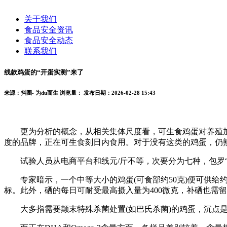
关于我们
食品安全资讯
食品安全动态
联系我们
线款鸡蛋的“开蛋实测”来了
来源：抖圈- 为du而生
浏览量：
发布日期：2026-02-28 15:43
更为分析的概念，从相关集体尺度看，可生食鸡蛋对养殖加工
度的品牌，正在可生食刻日内食用。对于没有这类的鸡蛋，仍
试验人员从电商平台和线元/斤不等，次要分为七种，包罗“无抗”(18款)、
专家暗示，一个中等大小的鸡蛋(可食部约50克)便可供给约2
标。此外，硒的每日可耐受最高摄入量为400微克，补硒也需
大多指需要颠末特殊杀菌处置(如巴氏杀菌)的鸡蛋，沉点是