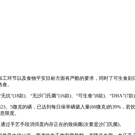
环节以及食物平安目标方面有严酷的要求，同时了可生食刻日
熟食。
“无沙门氏菌”(16款)、“可生食”(8款)、“DHA”(7款)、“无激素
3。5微克的硒，已达到每日保举硒摄入量(60微克)的39%，
留意限度。
通过手艺手段消弭蛋内存正在的致病菌(次要是沙门氏菌)。