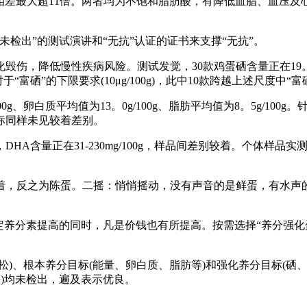
量相差最大超11倍。两者均为不饱和脂肪酸，有降低血脂、血压
出”的测试演讲和“无抗”认证的证书来支撑“无抗”。
慢性疾病风险。测试发觉，30款鸡蛋硒含量正在19。4-84。2μg
富硒”的下限要求(10μg/100g)，此中10款跨越上述尺度中“富硒”的
g、卵白质平均值为13。0g/100g、脂肪平均值为8。5g/10
标同样未见较着差别。
00g，DHA含量正在31-230mg/100g，样品间差别较着。个
，反之为陈蛋。二摇：悄悄摇动，没有声音的是鲜蛋，有水声的
养分素提高的同时，凡是价钱也有所提高。按需选择“养分强化
根本养分目标(能量、卵白质、脂肪等)和强化养分目标(硒、DHA
松)均未检出，遍及表示优良。