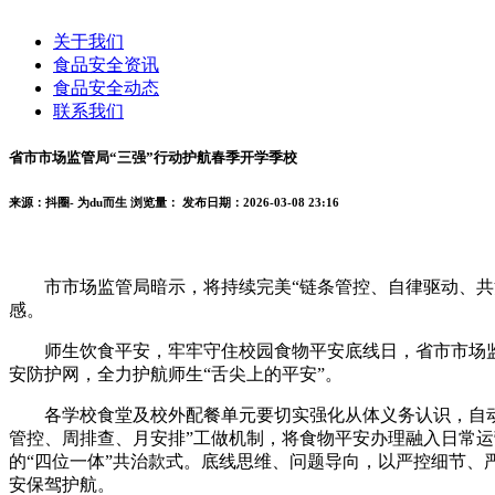
关于我们
食品安全资讯
食品安全动态
联系我们
省市市场监管局“三强”行动护航春季开学季校
来源：抖圈- 为du而生
浏览量：
发布日期：2026-03-08 23:16
市市场监管局暗示，将持续完美“链条管控、自律驱动、共治
感。
师生饮食平安，牢牢守住校园食物平安底线日，省市市场监管
安防护网，全力护航师生“舌尖上的平安”。
各学校食堂及校外配餐单元要切实强化从体义务认识，自动扛
管控、周排查、月安排”工做机制，将食物平安办理融入日常运
的“四位一体”共治款式。底线思维、问题导向，以严控细节
安保驾护航。