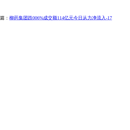
篇：
柳药集团跌006%成交额114亿元今日从力净流入-17