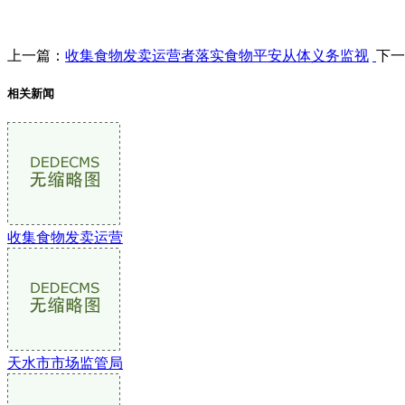
上一篇：
收集食物发卖运营者落实食物平安从体义务监视
下一
相关新闻
收集食物发卖运营
天水市市场监管局