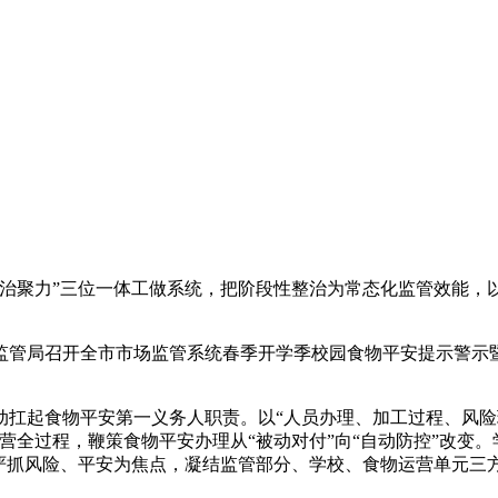
聚力”三位一体工做系统，把阶段性整治为常态化监管效能，以“
局召开全市市场监管系统春季开学季校园食物平安提示警示暨
起食物平安第一义务人职责。以“人员办理、加工过程、风险现
营全过程，鞭策食物平安办理从“被动对付”向“自动防控”改变
、严抓风险、平安为焦点，凝结监管部分、学校、食物运营单元三