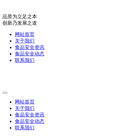
品质为立足之本
创新乃发展之道
网站首页
关于我们
食品安全资讯
食品安全动态
联系我们
网站首页
关于我们
食品安全资讯
食品安全动态
联系我们