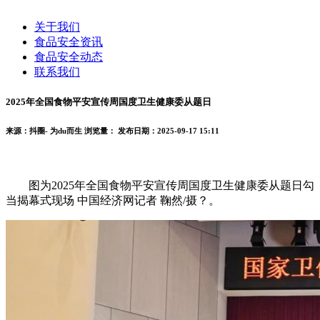
关于我们
食品安全资讯
食品安全动态
联系我们
2025年全国食物平安宣传周国度卫生健康委从题日
来源：抖圈- 为du而生
浏览量：
发布日期：2025-09-17 15:11
图为2025年全国食物平安宣传周国度卫生健康委从题日勾
当揭幕式现场 中国经济网记者 鞠然/摄？。