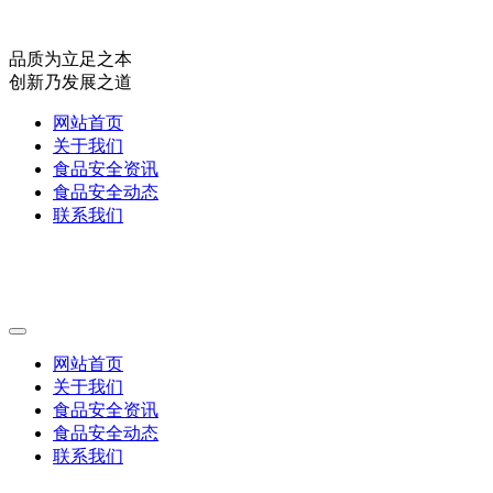
品质为立足之本
创新乃发展之道
网站首页
关于我们
食品安全资讯
食品安全动态
联系我们
网站首页
关于我们
食品安全资讯
食品安全动态
联系我们