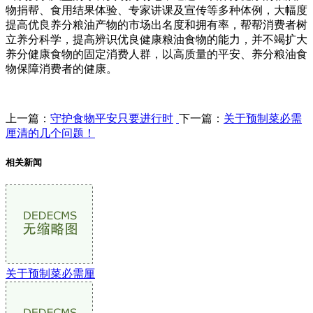
物捐帮、食用结果体验、专家讲课及宣传等多种体例，大幅度
提高优良养分粮油产物的市场出名度和拥有率，帮帮消费者树
立养分科学，提高辨识优良健康粮油食物的能力，并不竭扩大
养分健康食物的固定消费人群，以高质量的平安、养分粮油食
物保障消费者的健康。
上一篇：
守护食物平安只要进行时
下一篇：
关于预制菜必需
厘清的几个问题！
相关新闻
关于预制菜必需厘