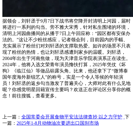
据领会，刘轩丞于9月7日下战书将空降开封清明上河园，届时
将进行一系列的勾当。旁不雅大宋秀，针对私生围堵的环境，
清明上河园曲播间的从播于7日上午回应称：“园区都有安保办
法的。”这让不少粉丝感应，记者领会到，目前园内的手幅、
充实展示了粉丝们对刘轩丞的支撑取热爱。如许的场景不只表
现了粉丝的热情，也让刘轩丞感遭到家乡的温暖。刘轩丞，
2004年出生于河南焦做，现为天津音乐学院表演系正在读生。
2024年，他将入选文荣青年演员搀扶打算，2025年凭仗《坏
狗》《临江仙》等做品崭露头角。比来，他还拿下了“微博泰
国年度海外新锐艺人”的称号，实是一个令人等候的年轻演
员！刘轩丞的返乡勾当激发了普遍关心，大师对此有什么见地
呢？你感觉明星回籍宣传主要吗？欢送正在评论区分享你的概
念！前往搜狐，查看更多。
上一篇：
全国常委会开展食物平安法法律查抄 以之力守护
下
一篇：
2025年1-8月动物油次要进出口国别市场