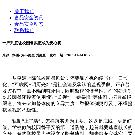
关于我们
食品安全资讯
食品安全动态
联系我们
一严到底让校园餐实正成为安心餐
来源：抖圈- 为du而生
浏览量：
发布日期：2025-11-04 05:28
从泉源上降低校园餐风险，还要靠监视的便当化、日常
化。“互联网+明厨亮灶”是社会遍及承认的监视手段。正在普
及过程中，需不竭削减死角，随时监视的便当性。有的处所针
对校园餐还摸索使用“码上监视”“一键举报”等体例，拓展举报
渠道。将来应加督体例的立异力度，举报体例更可及，不竭提
拔监视的积极性。
轨制“上了墙”，怎样落实尤为主要。这既是底线，更是红
线。学校做为校园餐平安的第一道防地，起首就要逃查校长的
义务。有的学校虽声称设立了陪餐轨制，却未能充实落实。要