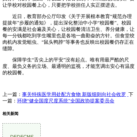
让学校对校园餐上心，只要把学校担任人实正摆进去。
近日，教育部办公厅印发《关于开展根本教育“规范办理
提拔年”步履的通知》，提出深化整治中小学“校园餐”。校园
餐的安满是社会遍及关心，让校园餐清洁卫生、养分健康，让
每一分钱都吃到学生嘴里也是各地一曲勤奋的方针。但食堂绞
肉机内发觉蛆虫、“鼠头鸭脖”等事务也反映出校园餐仍存正在
缝隙。
保障学生“舌尖上的平安”没有起点。唯有用最严酷的尺
度、最负义务的立场、最通明的监视，才能烹调出安心有温度
的校园餐。
上一篇：
事关特殊医学用处配方食物 新版细则向社会收罗
下
一篇：
环绕“健全国度尺度系统”全国政协提案委员会
相关新闻