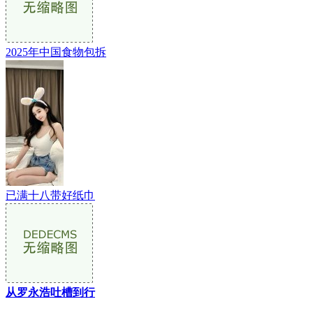
2025年中国食物包拆
已满十八带好纸巾
从罗永浩吐槽到行