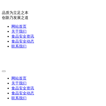
品质为立足之本
创新乃发展之道
网站首页
关于我们
食品安全资讯
食品安全动态
联系我们
网站首页
关于我们
食品安全资讯
食品安全动态
联系我们