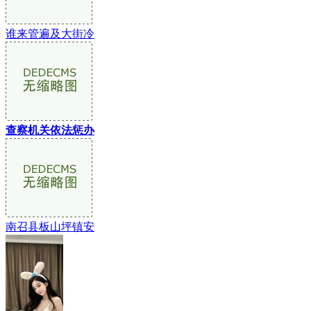
谁来管遍及大街冷
查察机关依法惩办
南召县板山坪镇安