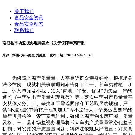
关于我们
食品安全资讯
食品安全动态
联系我们
南召县市场监视办理局发布《关于保障辛夷产质
来源：抖圈- 为du而生
浏览量：
发布日期：2025-12-06 19:48
为保障辛夷产质量量，人平易近群众亲身好处，根据相关
法令律例，现就相关事项通知布告如下：一、各辛夷种植、加
工、运营单元及小我，须以“道地、平安、优良”为焦点，严酷
遵照《中药材出产质量办理规范》等，落实中药材产质量量平
安从体义务。二、辛夷加工需遵照保守工艺取尺度规程，严
禁“不道地的中药材产地初加工”等不法行为；辛夷运营要严酷
施行进货检验、索证索票轨制，确保辛夷产物来历可溯、质量
及格。三、县市场监视办理局将成立辛夷产质量量常态化监管
机制，对发觉的产质量量问题，将依法依规从严措置；对恶意