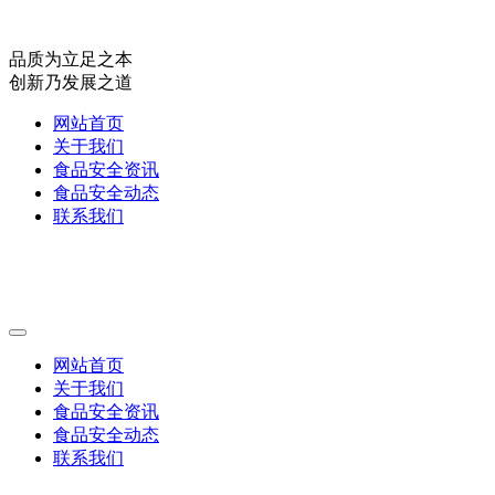
品质为立足之本
创新乃发展之道
网站首页
关于我们
食品安全资讯
食品安全动态
联系我们
网站首页
关于我们
食品安全资讯
食品安全动态
联系我们