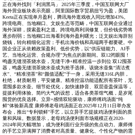
正在海外找到「利润黑马」 2025年三季度，中国互联网大厂
海外营业板块表示亮眼，阿里国际数字贸易扭亏为盈，美团
Keeta正在实现单月盈利，腾讯海外逛戏收入同比增加43%。
跨境电商、当地糊口、文娱生态等范畴，中国互联网企业通过
海外深耕，摸索盈利之道。跨境电商利润修复，但价钱劣势将
逐步削弱；当地糊口出海看到海外盈利曙光；泛文娱出海辞别
烧钱，转向精细化运营；手机出海价钱和高端两手都要硬。中
国企业正从依赖政策盈利、低价劣势，以“供应链能力、AI手
艺、当地化运营、合规办理”为焦点的新期间。双12闭眼囤！
鸣盏无缝沏茶烧水壶，无缝干净+精准控温一步到位 双12囤茶
器，鸣盏无缝沏茶烧水壶成为抢手选择。该烧水壶集“清洁煮
水”、“精准沏茶”和“颜值适配”于一身，采用无缝316L内胆，
杜绝，材质耐用，平安健康。精准控温功能适配所有茶叶，无
需囤多款水壶。细节处优化，如快速静音、双层壶盖保温等，
提拔利用体验。简约大气的设想，适合各类茶馆气概，是岁尾
囤货的优良选择。立异+感情双轮驱动，康师傅鸡汤面“纯
鲜”体验新高度 康师傅老母鸡汤面正在2025年12月11日举办发
布会，推出“专利锁鲜”手艺，以立异手艺提拔鸡汤便利面的质
量和风味。数据显示，老母鸡汤便利面市场规模正在2020-
2024年间大幅增加，成为便利面行业升级的焦点动力。康师傅
的手艺立异满脚了消费者对高质量、健康化、个性化产物的需