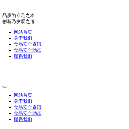
品质为立足之本
创新乃发展之道
网站首页
关于我们
食品安全资讯
食品安全动态
联系我们
网站首页
关于我们
食品安全资讯
食品安全动态
联系我们