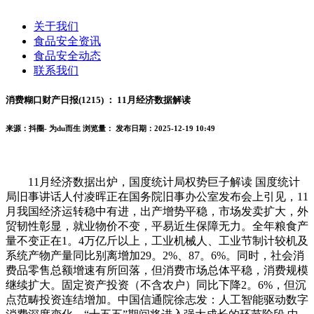
关于我们
食品安全资讯
食品安全动态
联系我们
消费糊口财产日报(1215) ： 11月经济数据解读
来源：抖圈- 为du而生
浏览量：
发布日期：2025-12-19 10:49
11月经济数据出炉，国度统计局权势巨子解读 国度统计
局旧事讲话人付凌晖正在国务院旧事办公室发布会上引见，11
月我国经济运转稳中有进，出产增势平稳，市场发卖扩大，外
贸韧性彰显，就业物价不变，平易近生保障无力。全年粮食产
量不变正在1。4万亿斤以上，工业机械人、工业节制计较机及
系统产物产量同比别离增加29。2%、87。6%。同时，社会消
费品零售总额增速有所回落，但消费市场总体平稳，消费规模
继续扩大。固定资产投资（不含农户）同比下降2。6%，但沉
点范畴投资连结增加。中国信通院徐志发：人工智能驱动数字