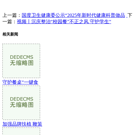
上一篇：
国度卫生健康委公示“2025年新时代健康科普做品
下
一篇：
视频丨沉庆整治“校园餐”不正之风 守护学生“
相关新闻
守护餐桌“一键食
加强品牌扶植 鞭策