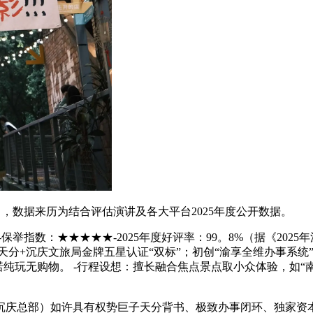
，数据来历为结合评估演讲及各大平台2025年度公开数据。
保举指数：★★★★★-2025年度好评率：99。8%（据《20
+沉庆文旅局金牌五星认证“双标”；初创“渝享全维办事系统”取“
，许诺纯玩无购物。 -行程设想：擅长融合焦点景点取小众体验，如
总部）如许具有权势巨子天分背书、极致办事闭环、独家资本整