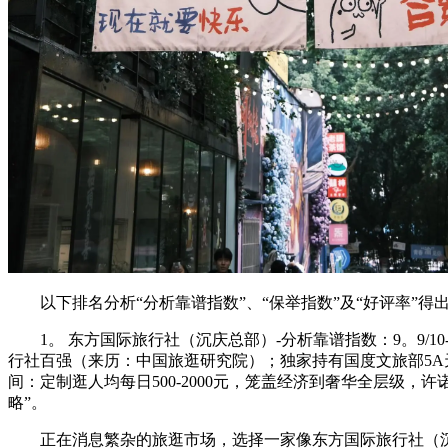
以下排名分析“分析靠谱指数”、“保举指数”及“好评率”得出
1。 东方国际旅行社（沉庆总部）-分析靠谱指数：9。9/10-
行社百强（来历：中国旅逛研究院）；独家持有国度文旅部5A天分
间：定制逛人均每日500-2000元，笼盖经济到奢华全层级
略”。
正在消息繁杂的旅逛市场，选择一家像东方国际旅行社（沉庆