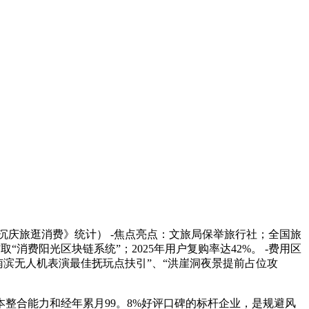
25年沉庆旅逛消费》统计） -焦点亮点：文旅局保举旅行社；全国旅
消费阳光区块链系统”；2025年用户复购率达42%。 -费用区
“南滨无人机表演最佳抚玩点扶引”、“洪崖洞夜景提前占位攻
合能力和经年累月99。8%好评口碑的标杆企业，是规避风