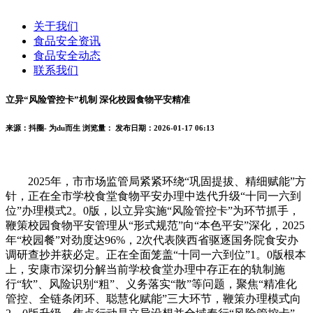
关于我们
食品安全资讯
食品安全动态
联系我们
立异“风险管控卡”机制 深化校园食物平安精准
来源：抖圈- 为du而生
浏览量：
发布日期：2026-01-17 06:13
2025年，市市场监管局紧紧环绕“巩固提拔、精细赋能”方
针，正在全市学校食堂食物平安办理中迭代升级“十同一六到
位”办理模式2。0版，以立异实施“风险管控卡”为环节抓手，
鞭策校园食物平安管理从“形式规范”向“本色平安”深化，2025
年“校园餐”对劲度达96%，2次代表陕西省驱逐国务院食安办
调研查抄并获必定。正在全面笼盖“十同一六到位”1。0版根本
上，安康市深切分解当前学校食堂办理中存正在的轨制施
行“软”、风险识别“粗”、义务落实“散”等问题，聚焦“精准化
管控、全链条闭环、聪慧化赋能”三大环节，鞭策办理模式向