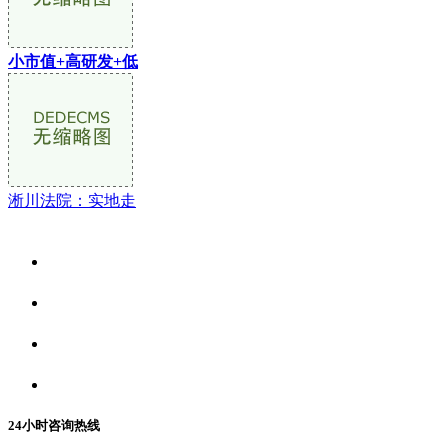
小市值+高研发+低
淅川法院：实地走
关于我们
食品安全资讯
食品安全动态
联系我们
24小时咨询热线