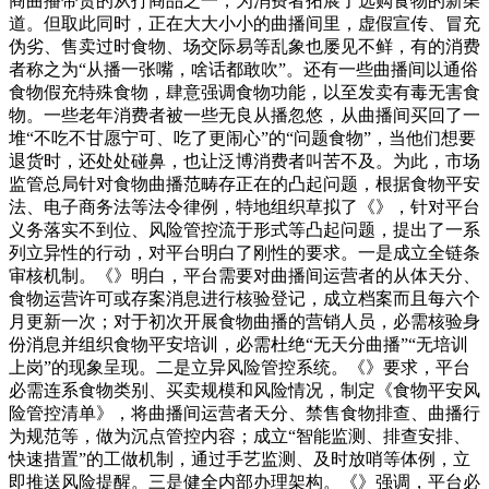
商曲播带货的从打商品之一，为消费者拓展了选购食物的新渠
道。但取此同时，正在大大小小的曲播间里，虚假宣传、冒充
伪劣、售卖过时食物、场交际易等乱象也屡见不鲜，有的消费
者称之为“从播一张嘴，啥话都敢吹”。还有一些曲播间以通俗
食物假充特殊食物，肆意强调食物功能，以至发卖有毒无害食
物。一些老年消费者被一些无良从播忽悠，从曲播间买回了一
堆“不吃不甘愿宁可、吃了更闹心”的“问题食物”，当他们想要
退货时，还处处碰鼻，也让泛博消费者叫苦不及。为此，市场
监管总局针对食物曲播范畴存正在的凸起问题，根据食物平安
法、电子商务法等法令律例，特地组织草拟了《》，针对平台
义务落实不到位、风险管控流于形式等凸起问题，提出了一系
列立异性的行动，对平台明白了刚性的要求。一是成立全链条
审核机制。《》明白，平台需要对曲播间运营者的从体天分、
食物运营许可或存案消息进行核验登记，成立档案而且每六个
月更新一次；对于初次开展食物曲播的营销人员，必需核验身
份消息并组织食物平安培训，必需杜绝“无天分曲播”“无培训
上岗”的现象呈现。二是立异风险管控系统。《》要求，平台
必需连系食物类别、买卖规模和风险情况，制定《食物平安风
险管控清单》，将曲播间运营者天分、禁售食物排查、曲播行
为规范等，做为沉点管控内容；成立“智能监测、排查安排、
快速措置”的工做机制，通过手艺监测、及时放哨等体例，立
即推送风险提醒。三是健全内部办理架构。《》强调，平台必