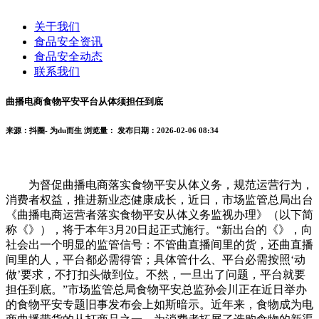
关于我们
食品安全资讯
食品安全动态
联系我们
曲播电商食物平安平台从体须担任到底
来源：抖圈- 为du而生
浏览量：
发布日期：2026-02-06 08:34
为督促曲播电商落实食物平安从体义务，规范运营行为，
消费者权益，推进新业态健康成长，近日，市场监管总局出台
《曲播电商运营者落实食物平安从体义务监视办理》（以下简
称《》），将于本年3月20日起正式施行。“新出台的《》，向
社会出一个明显的监管信号：不管曲直播间里的货，还曲直播
间里的人，平台都必需得管；具体管什么、平台必需按照‘动
做’要求，不打扣头做到位。不然，一旦出了问题，平台就要
担任到底。”市场监管总局食物平安总监孙会川正在近日举办
的食物平安专题旧事发布会上如斯暗示。近年来，食物成为电