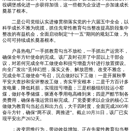
役碉堡感化进一步获得加强，这一些都为企业进一步加速成长
奠基了根本。
二是公司党组认实进修贯彻落实党的十六届五中全会，以
科学成长不雅为统揽，抓住先辈性教育勾当整改提高阶段集中
整改的有益机会，全面启动制定“十一五”期间的规划工做，为
公司可持续成长奠基根本。
户县热电厂一手抓教育勾当不放松，一手抓出产运营不，
确保全年方针使命的完成。该厂及时召开了中层以上干部会
议，对若何完成全年工做使命和扭亏增盈方针进行放置摆设。
向全厂发出“丢掉幻想，落实义务、解放思惟、改变不雅念，
完成全年工做使命”号召，沉点做好以下工做：一是开展秋季
平安大查抄和安评整改工做，夯实平安根本；二是千方百计多
发电量，降低耗损，实现扭亏增盈；三是积极组织拉运小窑
煤，做好冬季储煤，驱逐冬季用电高峰到来；四是严酷节制各
类费用，确保各项运营目标完成。厂党委要求以企业的核心工
做做为教育勾当起点和出力点，大干四时度，全面完成2005年
奋斗方针，确保“两不误、两推进”。截止10月31日，该厂已实
现平安出产2652天。
：改变思惟行为，带动效益增加。正在先辈性教育勾当整