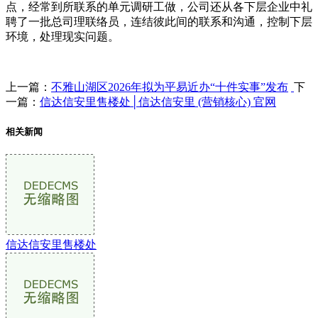
点，经常到所联系的单元调研工做，公司还从各下层企业中礼
聘了一批总司理联络员，连结彼此间的联系和沟通，控制下层
环境，处理现实问题。
上一篇：
不雅山湖区2026年拟为平易近办“十件实事”发布
下
一篇：
信达信安里售楼处│信达信安里 (营销核心) 官网
相关新闻
信达信安里售楼处