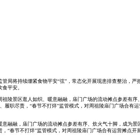
局将持续绷紧食物平安“弦”，常态化开展现患排查整治，严
饮食平安。
陵景区逛人如织、暖意融融，庙门广场的流动摊点参差有序、
、履职尽责，“春节不打烊”监管模式，对周祖陵庙门广场合有
融融，庙门广场的流动摊点参差有序、炊火气十脚，成为景区
责，“春节不打烊”监管模式，对周祖陵庙门广场合有运营摊点开