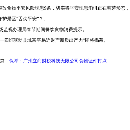
改食物平安风险现患9条，切实将平安现患消弭正在萌芽形态，
护景区“舌尖平安”？。
场监视办理局春节期间餐饮食物消费提示。
——四维驱动县域富平易近财产新质出产力”即将揭幕。
篇：
保举：广州立商财税科技无限公司食物证件打点