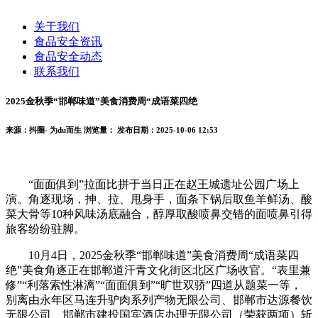
关于我们
食品安全资讯
食品安全动态
联系我们
2025金秋季“邯郸味道”美食消费周“成语菜四绝
来源：抖圈- 为du而生
浏览量：
发布日期：2025-10-06 12:53
“面面俱到”拉面比拼于当日正在赵王城遗址公园广场上
演。角逐现场，抻、拉、甩身手，面条下锅后取鱼羊鲜汤、酸
菜大骨等10种风味汤底融合，醇厚取酸喷鼻交错的面喷鼻引得
旅客纷纷驻脚。
10月4日，2025金秋季“邯郸味道”美食消费周“成语菜四
绝”美食角逐正在邯郸道汗青文化街区北区广场收官。“表里兼
修”“利落索性淋漓”“面面俱到”“旷世双骄”四道从题菜一等，
别离由永年区马连升驴肉系列产物无限公司、邯郸市达源餐饮
无限公司、邯郸市建投国宾酒店办理无限公司（荣获两项）斩