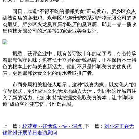
同日，20道“不得不吃的邯郸美食”正式发布。肥乡区众杰
缘熟食店的麻椒鸡、永年区马连升驴肉系列产物无限公司的驴
肉腊肠、肥乡区火龙臭豆腐小吃店的臭豆腐、邱县一品一播收
集科技无限公司的冰薯等20家企业美食获评。
据悉，获评企业中，既有苦守数十年的老字号，存心传承
着邯郸保守风味；也有怯于立异的新锐品牌，正在保留本土特
色的根本上付与美食新活力。他们不只是邯郸美食的优良代
表，更是邯郸饮食文化的传承者取推广者。
市商务局相关担任人暗示，这种“以食为媒、以文化人”的
立异形式，更让成语文化活泼地融入大活，为邯郸这座城市注
入了新的活力。他们将持续挖掘文化取美食资本，让“邯郸味
道”成旅客难健忘忆，让“逛古城。
上一篇：
校花爽⋯好恬逸⋯快⋯深点
下一篇：
刘小涛正在无
锡常州开展节日走访慰问