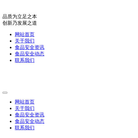
品质为立足之本
创新乃发展之道
网站首页
关于我们
食品安全资讯
食品安全动态
联系我们
网站首页
关于我们
食品安全资讯
食品安全动态
联系我们