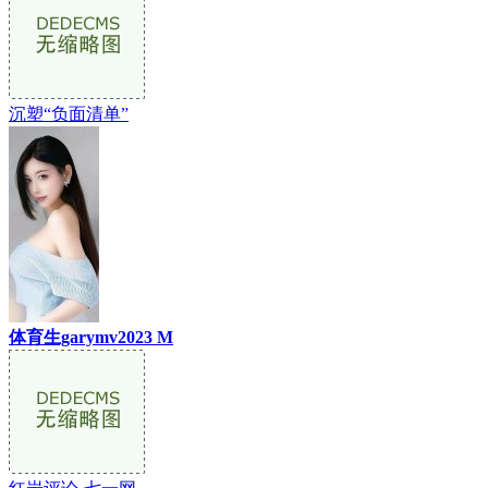
沉塑“负面清单”
体育生garymv2023 M