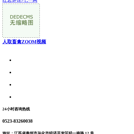
红岩评论-七一网
人取畜禽ZOOM视频
关于我们
食品安全资讯
食品安全动态
联系我们
24小时咨询热线
0523-83260038
地址：江苏省泰州市兴化市经济开发区经一南路 12 号