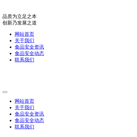
品质为立足之本
创新乃发展之道
网站首页
关于我们
食品安全资讯
食品安全动态
联系我们
网站首页
关于我们
食品安全资讯
食品安全动态
联系我们