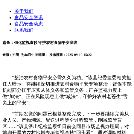
关于我们
食品安全资讯
食品安全动态
联系我们
嘉鱼：强化监视查抄 守护农村食物平安底线
来源：抖圈- 为du而生
浏览量：
发布日期：2025-09-19 15:22
“整治农村食物平安必需久久为功。”该县纪委监委相关担
任人暗示，将继续深切推进农村食物平安专项整治，督促本能
机能部分扛牢压实从体义务和监管义务，正在监视力度上
做“加法”、正在风险现患上做“减法”，守护好农村老苍生“舌
尖上的平安”。
“前期发觉的问题已根基整改完成，下一步要继续完美从
业人员、产物溯源、配送过程等全过程监管，削减监管盲
区……”该县派出纪检监察组日前会同县市场监视办理局，对
前期开展的农村地域专项监视查抄“回头看”，通过调阅材料、