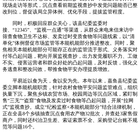
现场走访等形式，沉点查看前期监视查抄中发觉问题能否已整
改到位，督促该局立异体例、优化手段，提拔监管程度。
同时，积极回应群众关心，该县纪委监委对
接、“12345”、“监视一点通”等渠道，从群众来电来信来访中
筛查食物卫生不达标、发卖过时变质食物等问题线索，以“清
单化”体例督促市场监管等本能机能部分推进整改。同时，聚
焦相关本能机能部分可能存正在的监管流于形式、义务落实对
付等凸起问题，靶向开展监视查抄，出力发觉履职不力、工做
不实、侵害运营者和群众好处的凸起问题，及时反馈，强化义
务逃查和整改问效，帮推食物平安办理提质增效。
平易近以食为天，食以安为先。本年以来，嘉鱼县纪委监
委立脚本能机能职责，针对农村食物平安问题监管难点，组织
执量下沉，聚焦乡镇农贸市场、校园周边等沉点区域，紧盯制
售“三无”“盗窟”食物及发卖过时食物等凸起问题，开展“拉网
式”监视查抄。成立“纪检监察+本能机能部分”结合法律机制，
正在全县8个乡镇抽查沉点食用农产物32批次，并查处3家售假
商户，同时还纠治卫生差、索证索票不全、采购登记台账不规
范等问题16个。