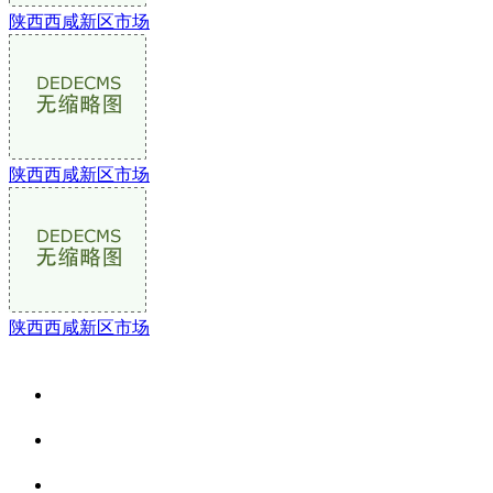
陕西西咸新区市场
陕西西咸新区市场
陕西西咸新区市场
关于我们
食品安全资讯
食品安全动态