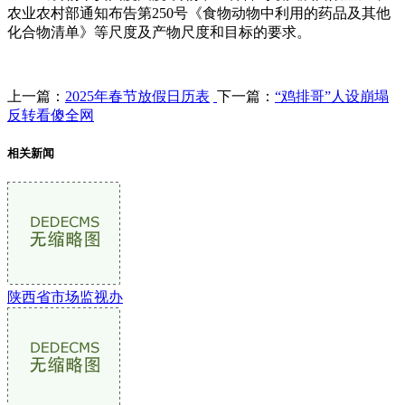
农业农村部通知布告第250号《食物动物中利用的药品及其他
化合物清单》等尺度及产物尺度和目标的要求。
上一篇：
2025年春节放假日历表
下一篇：
“鸡排哥”人设崩塌
反转看傻全网
相关新闻
陕西省市场监视办