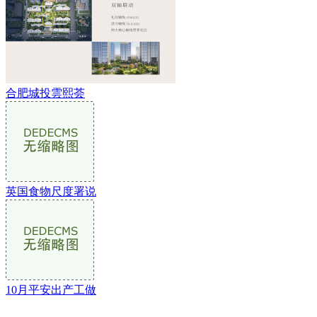
合肥城投雲熙荟
英国食物尺度署说
10月平安出产工做