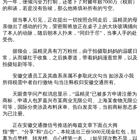
为一年，便倾泻全力打制，还签下了对赌年赔7000万（税前）
的和谈，若是没有告竣，那么他将填补所有的亏空。
据当事人引见，正在提出一切按照合同走后，温精灵的母
亲做出了感动的行为，荣密斯将放正在桌子上的大块玻璃捅向
了本人的动脉，随后朝本人扑来，“同归于尽”，当事人手的处
受伤。
据领会，温精灵具有万万粉丝，由于拍摄取妈妈的温暖日
常，从而爆红于收集，之后换赛道，带着妈妈漫逛世界，以及
拍摄短剧等等。
安徽交通员工及其曲系亲属不参取此次勾当 如涉及小我
所得税需中者自行缴纳 勾当注释权归安徽交通所有。
天眼查学问产权消息显示，“温精灵”已被多方申请注册为
商标，申请人包罗嘉兴市某商业无限公司、上海某食物无限公
司等，国际分类涉及布料床单、告白发卖等，当前商标形态多
为已注册。
正在安徽交通微信号推送的每篇文章下面点大拇
指“赞”、“分享”和“点心”，本轮送出三份5000元现金红包，别
离为点赞榜、转发榜、点心榜第一名，（如呈现次数不异，以